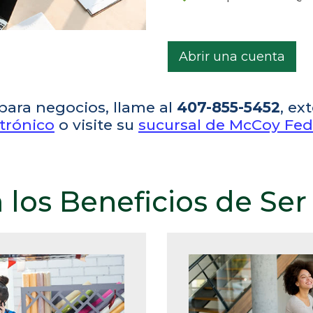
Abrir una cuenta
para negocios, llame al
407-855-5452
, ex
trónico
o visite su
sucursal de McCoy Fed
 los Beneficios de Se