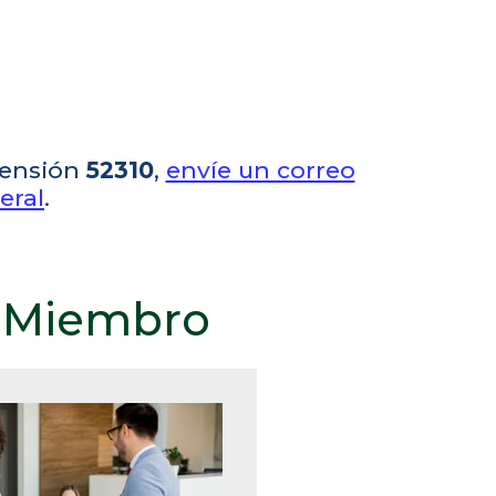
tensión
52310
,
envíe un correo
eral
.
r Miembro