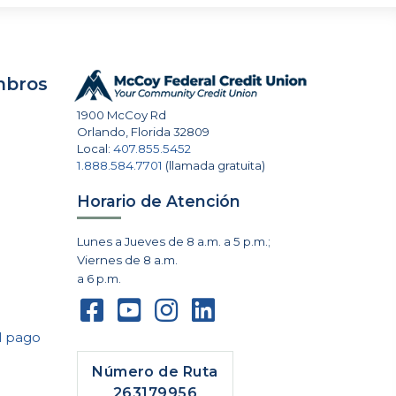
mbros
1900 McCoy Rd
Orlando
,
Florida
32809
Local:
407.855.5452
1.888.584.7701
(llamada gratuita)
Horario de Atención
Lunes a Jueves de 8 a.m. a 5 p.m.;
Viernes de 8 a.m.
a 6 p.m.
l pago
Número de Ruta
263179956