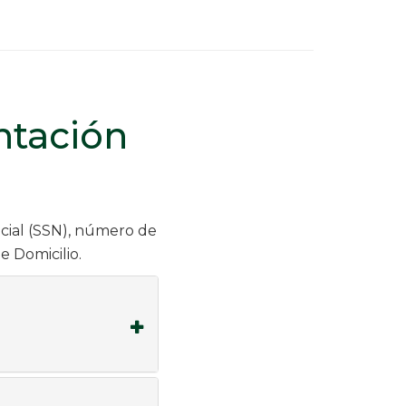
ntación
ocial (SSN), número de
e Domicilio.