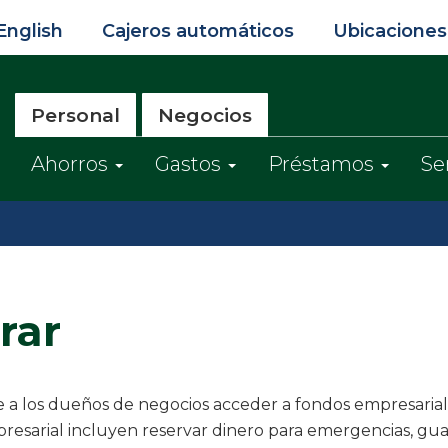
English
Cajeros automáticos
Ubicaciones
Personal
Negocios
Ahorros
Gastos
Préstamos
Se
rar
a los dueños de negocios acceder a fondos empresariale
resarial incluyen reservar dinero para emergencias, gu