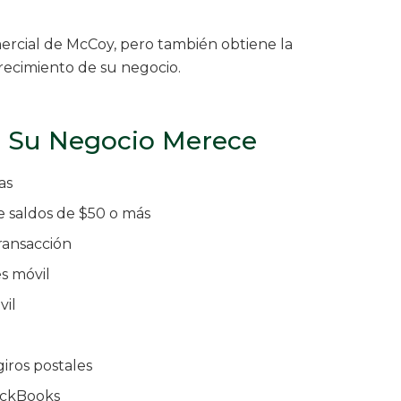
rcial de McCoy, pero también obtiene la
recimiento de su negocio.
e Su Negocio Merece
as
e saldos de $50 o más
ransacción
s móvil
vil
giros postales
ickBooks