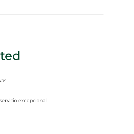
sted
vas.
ervicio excepcional.