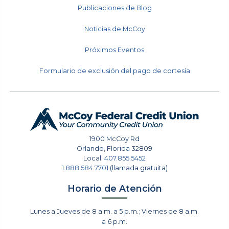
Publicaciones de Blog
Noticias de McCoy
Próximos Eventos
Formulario de exclusión del pago de cortesía
1900 McCoy Rd
Orlando
,
Florida
32809
Local:
407.855.5452
1.888.584.7701
(llamada gratuita)
Horario de Atención
Lunes a Jueves de 8 a.m. a 5 p.m.; Viernes de 8 a.m.
a 6 p.m.