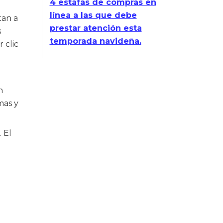
4 estafas de compras en
línea a las que debe
tan a
prestar atención esta
s
temporada navideña.
 clic
n
mas y
 El