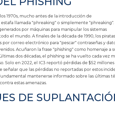
DEL PHISHING
los 1970s, mucho antes de la introducción de
 estafa llamada "phreaking" o simplemente "phreaking".
s generados por máquinas para manipular los sistemas
 todo el mundo. A finales de la década de 1990, los pirata
s por correo electrónico para "pescar" contraseñas y dat
venidos. Acuñaron la frase "phishing" como homenaje a s
 últimas dos décadas, el phishing se ha vuelto cada vez 
oso. Solo en 2022, el IC3 reportó pérdidas de $52 millones
e señalar que las pérdidas no reportadas por estos incid
s fundamental mantenerse informado sobre las últimas té
 contra estas amenazas.
UES DE SUPLANTACIÓ