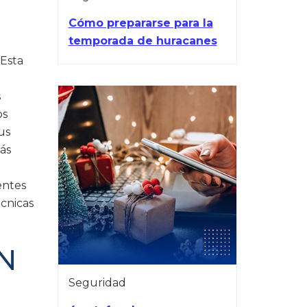
Cómo prepararse para la
temporada de huracanes
 Esta
s
os
us
más
entes
cnicas
N
Seguridad