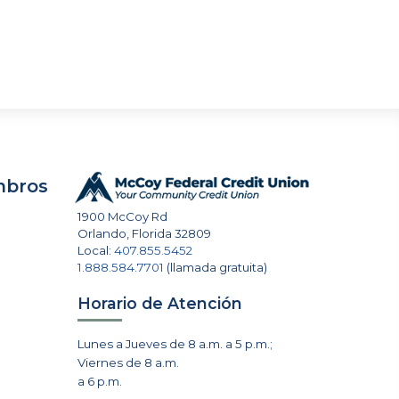
mbros
1900 McCoy Rd
Orlando
,
Florida
32809
Local:
407.855.5452
1.888.584.7701
(llamada gratuita)
Horario de Atención
Lunes a Jueves de 8 a.m. a 5 p.m.;
Viernes de 8 a.m.
a 6 p.m.