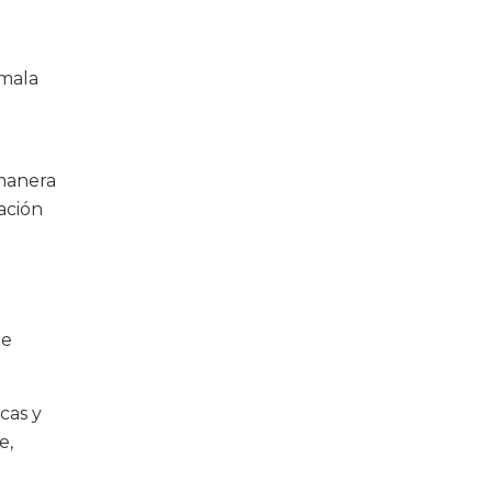
 mala
 manera
ación
de
cas y
e,