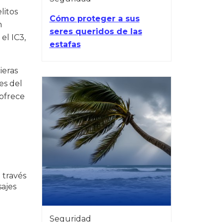
litos
Cómo proteger a sus
n
seres queridos de las
el IC3,
estafas
ieras
es del
 ofrece
 través
sajes
Seguridad