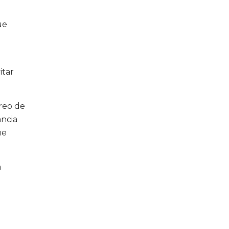
ue
itar
oreo de
ancia
ue
a