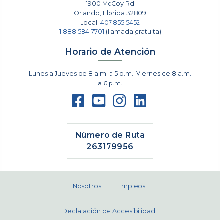
1900 McCoy Rd
Orlando
,
Florida
32809
Local:
407.855.5452
1.888.584.7701
(llamada gratuita)
Horario de Atención
Lunes a Jueves de 8 a.m. a 5 p.m.; Viernes de 8 a.m.
a 6 p.m.
Número de Ruta
263179956
Nosotros
Empleos
Declaración de Accesibilidad