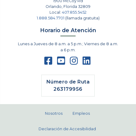
1900 McCoy Rd
Orlando
,
Florida
32809
Local:
407.855.5452
1.888.584.7701
(llamada gratuita)
Horario de Atención
Lunes a Jueves de 8 a.m. a 5 p.m.; Viernes de 8 a.m.
a 6 p.m.
Número de Ruta
263179956
Nosotros
Empleos
Declaración de Accesibilidad