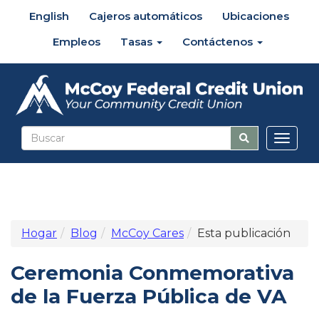
English
Cajeros automáticos
Ubicaciones
Empleos
Tasas
Contáctenos
Altern
naveg
Hogar
Blog
McCoy Cares
Esta publicación
Ceremonia Conmemorativa
de la Fuerza Pública de VA