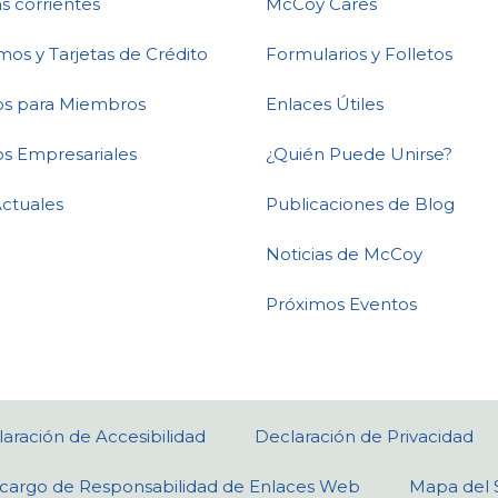
s corrientes
McCoy Cares
mos y Tarjetas de Crédito
Formularios y Folletos
ios para Miembros
Enlaces Útiles
os Empresariales
¿Quién Puede Unirse?
Actuales
Publicaciones de Blog
Noticias de McCoy
Próximos Eventos
aración de Accesibilidad
Declaración de Privacidad
cargo de Responsabilidad de Enlaces Web
Mapa del S