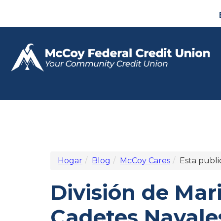
Hogar
Blog
McCoy Cares
Esta publi
División de Mar
Cadetes Navales