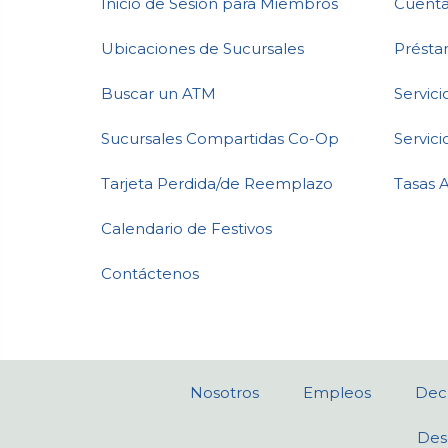
Inicio de Sesión para Miembros
Cuenta
Ubicaciones de Sucursales
Présta
Buscar un ATM
Servic
Sucursales Compartidas Co-Op
Servici
Tarjeta Perdida/de Reemplazo
Tasas 
Calendario de Festivos
Contáctenos
Nosotros
Empleos
Decl
Des