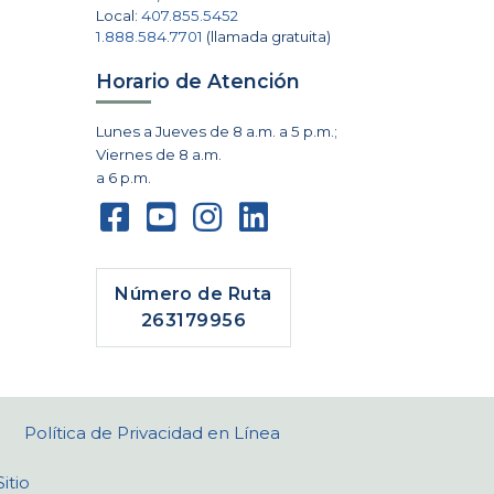
Local:
407.855.5452
1.888.584.7701
(llamada gratuita)
Horario de Atención
Lunes a Jueves de 8 a.m. a 5 p.m.;
Viernes de 8 a.m.
a 6 p.m.
Número de Ruta
263179956
Política de Privacidad en Línea
itio