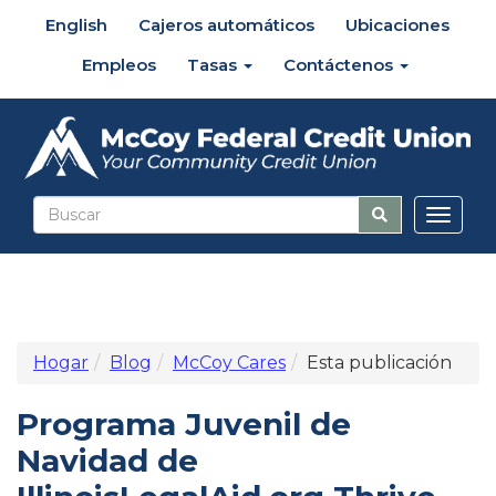
English
Cajeros automáticos
Ubicaciones
Empleos
Tasas
Contáctenos
Altern
naveg
Hogar
Blog
McCoy Cares
Esta publicación
Programa Juvenil de
Navidad de