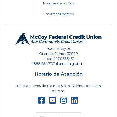
Noticias de McCoy
Próximos Eventos
1900 McCoy Rd
Orlando
,
Florida
32809
Local:
407.855.5452
1.888.584.7701
(llamada gratuita)
Horario de Atención
Lunes a Jueves de 8 a.m. a 5 p.m.; Viernes de 8 a.m.
a 6 p.m.