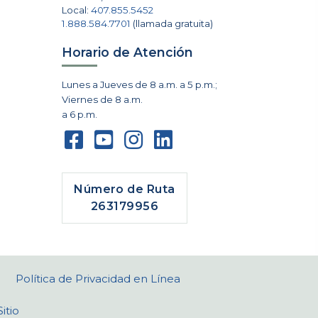
Local:
407.855.5452
1.888.584.7701
(llamada gratuita)
Horario de Atención
Lunes a Jueves de 8 a.m. a 5 p.m.;
Viernes de 8 a.m.
a 6 p.m.
Número de Ruta
263179956
Política de Privacidad en Línea
itio