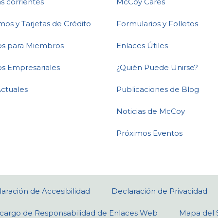
s corrientes
McCoy Cares
mos y Tarjetas de Crédito
Formularios y Folletos
ios para Miembros
Enlaces Útiles
os Empresariales
¿Quién Puede Unirse?
Actuales
Publicaciones de Blog
Noticias de McCoy
Próximos Eventos
aración de Accesibilidad
Declaración de Privacidad
cargo de Responsabilidad de Enlaces Web
Mapa del S