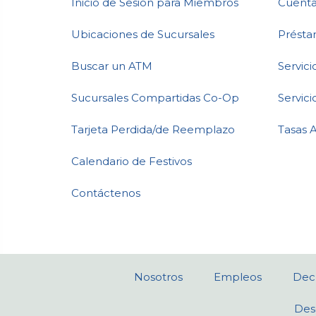
Inicio de Sesión para Miembros
Cuenta
Ubicaciones de Sucursales
Présta
Buscar un ATM
Servic
Sucursales Compartidas Co-Op
Servici
Tarjeta Perdida/de Reemplazo
Tasas 
Calendario de Festivos
Contáctenos
Nosotros
Empleos
Decl
Des