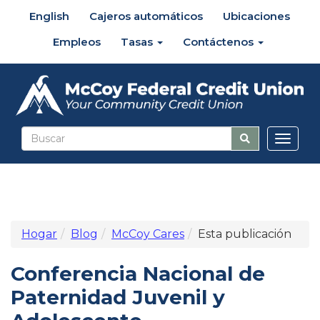
English
Cajeros automáticos
Ubicaciones
Empleos
Tasas
Contáctenos
Altern
naveg
Hogar
Blog
McCoy Cares
Esta publicación
Conferencia Nacional de
Paternidad Juvenil y