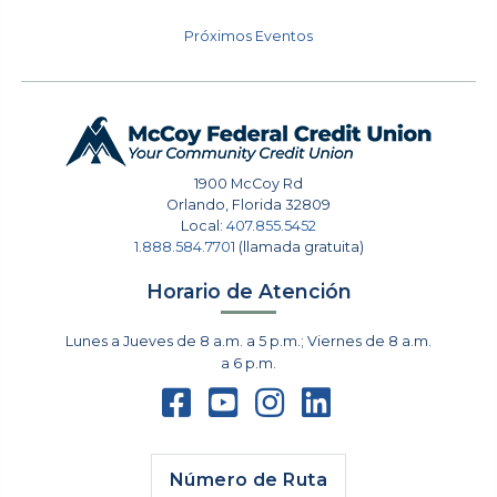
Próximos Eventos
1900 McCoy Rd
Orlando
,
Florida
32809
Local:
407.855.5452
1.888.584.7701
(llamada gratuita)
Horario de Atención
Lunes a Jueves de 8 a.m. a 5 p.m.; Viernes de 8 a.m.
a 6 p.m.
Número de Ruta