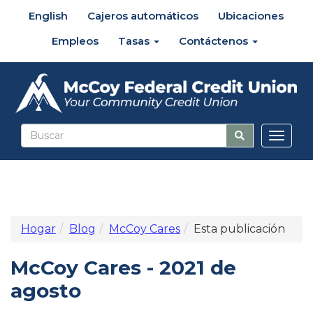
English
Cajeros automáticos
Ubicaciones
Empleos
Tasas
Contáctenos
Altern
naveg
Hogar
Blog
McCoy Cares
Esta publicación
McCoy Cares - 2021 de
agosto