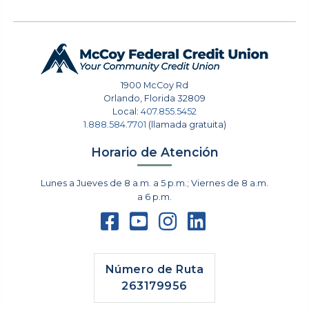
1900 McCoy Rd
Orlando
,
Florida
32809
Local:
407.855.5452
1.888.584.7701
(llamada gratuita)
Horario de Atención
Lunes a Jueves de 8 a.m. a 5 p.m.; Viernes de 8 a.m.
a 6 p.m.
Número de Ruta
263179956