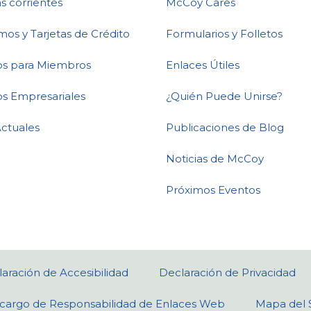
s corrientes
McCoy Cares
mos y Tarjetas de Crédito
Formularios y Folletos
ios para Miembros
Enlaces Útiles
os Empresariales
¿Quién Puede Unirse?
Actuales
Publicaciones de Blog
Noticias de McCoy
Próximos Eventos
aración de Accesibilidad
Declaración de Privacidad
cargo de Responsabilidad de Enlaces Web
Mapa del S