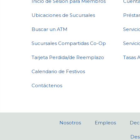
Inicio de Sesión para Miembros
Cuenta
Ubicaciones de Sucursales
Présta
Buscar un ATM
Servic
Sucursales Compartidas Co-Op
Servici
Tarjeta Perdida/de Reemplazo
Tasas 
Calendario de Festivos
Contáctenos
Nosotros
Empleos
Decl
Des