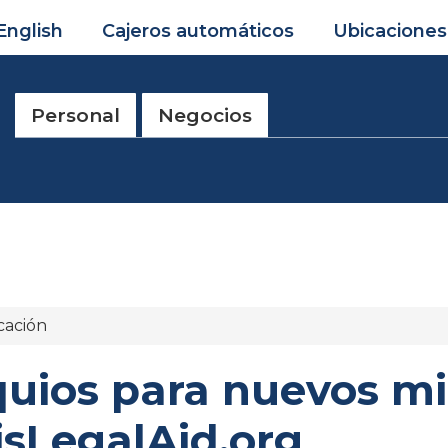
English
Cajeros automáticos
Ubicaciones
Personal
Negocios
cación
quios para nuevos m
oisLegalAid.org