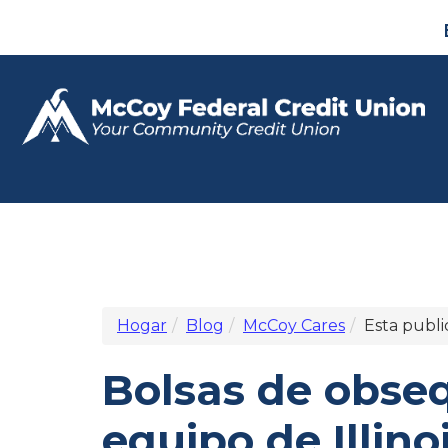
Hogar
Blog
McCoy Cares
Esta publi
Bolsas de obse
equipo de Illin