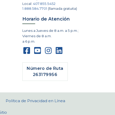
Local:
407.855.5452
1.888.584.7701
(llamada gratuita)
Horario de Atención
Lunes a Jueves de 8 a.m. a 5 p.m.;
Viernes de 8 a.m.
a 6 p.m.
Número de Ruta
263179956
Política de Privacidad en Línea
itio