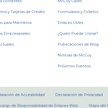
s corrientes
McCoy Cares
mos y Tarjetas de Crédito
Formularios y Folletos
ios para Miembros
Enlaces Útiles
os Empresariales
¿Quién Puede Unirse?
Actuales
Publicaciones de Blog
Noticias de McCoy
Próximos Eventos
aración de Accesibilidad
Declaración de Privacidad
cargo de Responsabilidad de Enlaces Web
Mapa del S