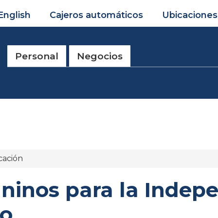
English
Cajeros automáticos
Ubicaciones
Personal
Negocios
cación
inos para la Indep
do