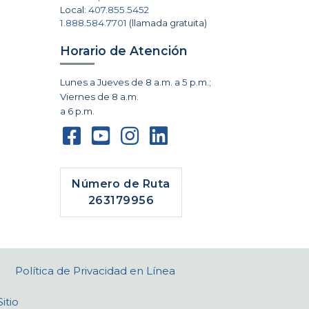
Local:
407.855.5452
1.888.584.7701
(llamada gratuita)
Horario de Atención
Lunes a Jueves de 8 a.m. a 5 p.m.;
Viernes de 8 a.m.
a 6 p.m.
Número de Ruta
263179956
Política de Privacidad en Línea
itio