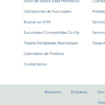
Inicio de Sesión para Miembros
Cuenta
Ubicaciones de Sucursales
Présta
Buscar un ATM
Servic
Sucursales Compartidas Co-Op
Servici
Tarjeta Perdida/de Reemplazo
Tasas 
Calendario de Festivos
Contáctenos
Nosotros
Empleos
Decl
Des