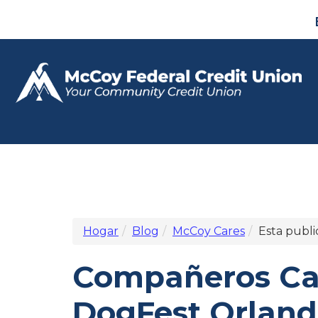
Hogar
Blog
McCoy Cares
Esta publi
Compañeros Can
DogFest Orlan