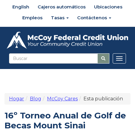
English
Cajeros automáticos
Ubicaciones
Empleos
Tasas
Contáctenos
Altern
naveg
Hogar
Blog
McCoy Cares
Esta publicación
16º Torneo Anual de Golf de
Becas Mount Sinai