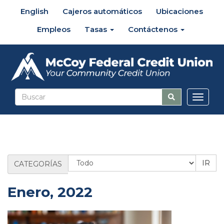
English
Cajeros automáticos
Ubicaciones
Empleos
Tasas
Contáctenos
Altern
naveg
Categoría
CATEGORÍAS
de
blog
Enero, 2022