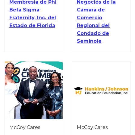
Membresía de Phi
Negocios de la
Beta Sigma
Cámara de
Fraternity, Inc. del
Comercio
Estado de Florida
Regional del
Condado de
Seminole
McCoy Cares
McCoy Cares