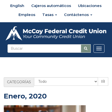
English
Cajeros automáticos
Ubicaciones
Empleos
Tasas
Contáctenos
Altern
naveg
Categoría
CATEGORÍAS
de
blog
Enero, 2020