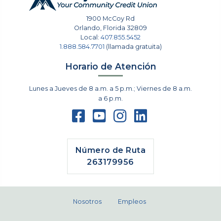
1900 McCoy Rd
Orlando
,
Florida
32809
Local:
407.855.5452
1.888.584.7701
(llamada gratuita)
Horario de Atención
Lunes a Jueves de 8 a.m. a 5 p.m.; Viernes de 8 a.m.
a 6 p.m.
Número de Ruta
263179956
Nosotros
Empleos