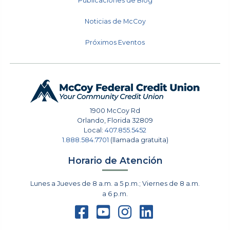
Publicaciones de Blog
Noticias de McCoy
Próximos Eventos
1900 McCoy Rd
Orlando
,
Florida
32809
Local:
407.855.5452
1.888.584.7701
(llamada gratuita)
Horario de Atención
Lunes a Jueves de 8 a.m. a 5 p.m.; Viernes de 8 a.m.
a 6 p.m.