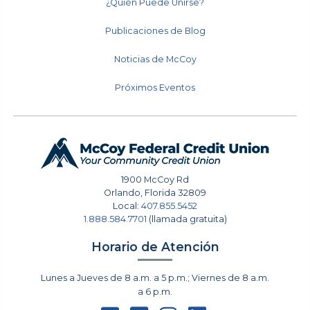
¿Quién Puede Unirse?
Publicaciones de Blog
Noticias de McCoy
Próximos Eventos
1900 McCoy Rd
Orlando
,
Florida
32809
Local:
407.855.5452
1.888.584.7701
(llamada gratuita)
Horario de Atención
Lunes a Jueves de 8 a.m. a 5 p.m.; Viernes de 8 a.m.
a 6 p.m.