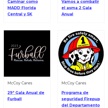
Caminar como
Vamos a combatir
MADD Florida
el asma 2 Gala
Central y 5K
Anual
McCoy Cares
McCoy Cares
29ª Gala Anual de
Programa de
Furball
seguridad Firepup
del Departamento