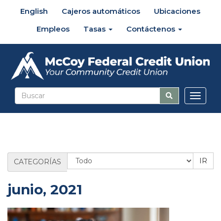
English
Cajeros automáticos
Ubicaciones
Empleos
Tasas
Contáctenos
Altern
naveg
Categoría
CATEGORÍAS
de
blog
junio, 2021