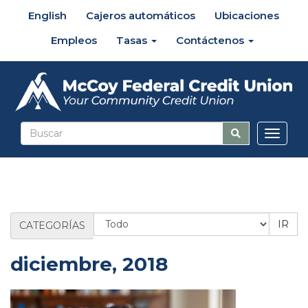
English
Cajeros automáticos
Ubicaciones
Empleos
Tasas
Contáctenos
Altern
naveg
Categoría
CATEGORÍAS
de
blog
diciembre, 2018