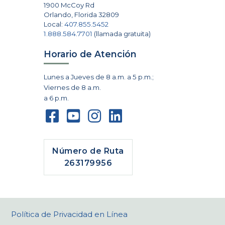
1900 McCoy Rd
Orlando
,
Florida
32809
Local:
407.855.5452
1.888.584.7701
(llamada gratuita)
Horario de Atención
Lunes a Jueves de 8 a.m. a 5 p.m.;
Viernes de 8 a.m.
a 6 p.m.
Número de Ruta
263179956
Política de Privacidad en Línea